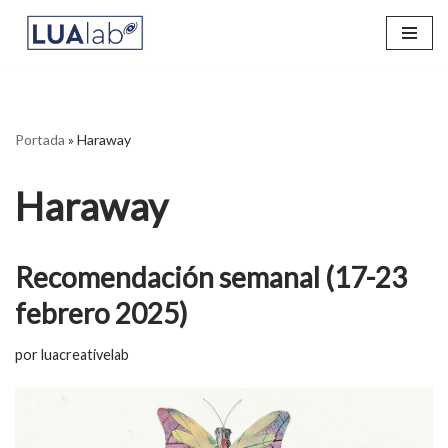
Saltar
al
contenido
Portada
»
Haraway
Haraway
Recomendación semanal (17-23
febrero 2025)
por
luacreativelab