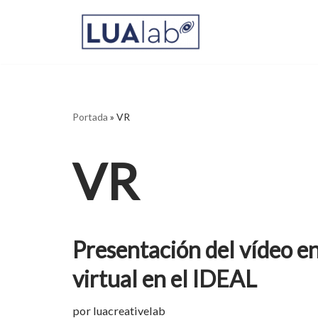
Saltar
al
contenido
Portada
»
VR
VR
Presentación del vídeo en
virtual en el IDEAL
por
luacreativelab