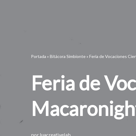
Portada
»
Bitácora Simbionte
»
Feria de Vocaciones Cie
Feria de Voc
Macaronigh
por
luacreativelab