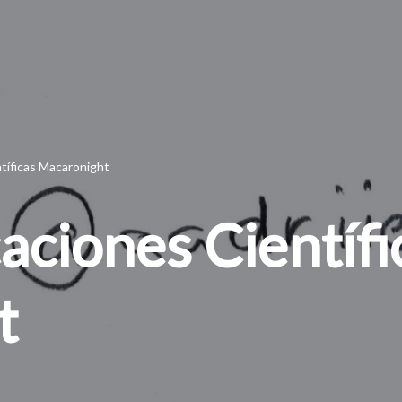
ntíficas Macaronight
aciones Científi
t