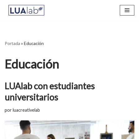
Saltar
al
contenido
Portada
»
Educación
Educación
LUAlab con estudiantes
universitarios
por
luacreativelab